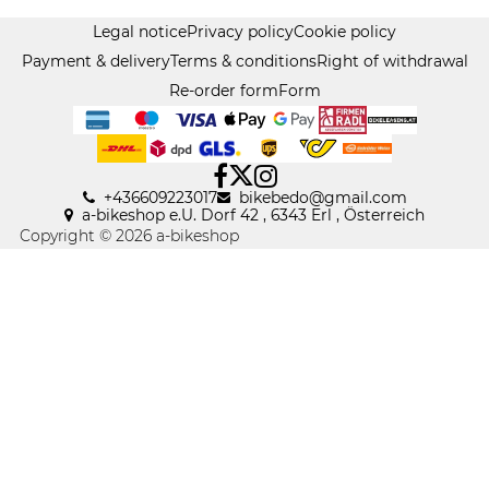
Legal notice
Privacy policy
Cookie policy
Payment & delivery
Terms & conditions
Right of withdrawal
Re-order form
Form
+436609223017
bikebedo@gmail
.
com
a-bikeshop e.U. Dorf 42 , 6343 Erl , Österreich
Copyright © 2026 a-bikeshop