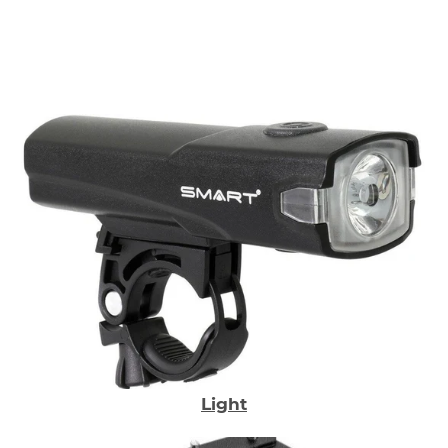
Ihrem Fahrrad und Fahrstil passen. Unser Ziel ist
es, Ihnen ein zuverlässiges und komfortables Rad
zu bieten, das jeden Tag Freude macht.
Light