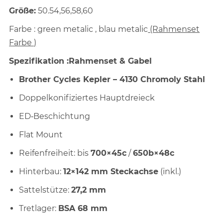
Größe:
50.54,56,58,60
Farbe : green metalic , blau metalic
(Rahmenset
Farbe )
Spezifikation :Rahmenset & Gabel
Brother Cycles Kepler – 4130 Chromoly Stahl
Doppelkonifiziertes Hauptdreieck
ED‑Beschichtung
Flat Mount
Reifenfreiheit: bis
700×45c
/
650b×48c
Hinterbau:
12×142 mm Steckachse
(inkl.)
Sattelstütze:
27,2 mm
Tretlager:
BSA 68 mm