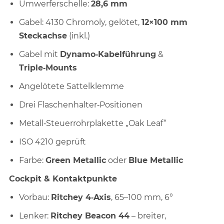
Umwerferschelle:
28,6 mm
Gabel: 4130 Chromoly, gelötet,
12×100 mm
Steckachse
(inkl.)
Gabel mit
Dynamo‑Kabelführung
&
Triple‑Mounts
Angelötete Sattelklemme
Drei Flaschenhalter‑Positionen
Metall‑Steuerrohrplakette „Oak Leaf“
ISO 4210 geprüft
Farbe:
Green Metallic
oder
Blue Metallic
Cockpit & Kontaktpunkte
Vorbau:
Ritchey 4‑Axis
, 65–100 mm, 6°
Lenker:
Ritchey Beacon 44
– breiter,