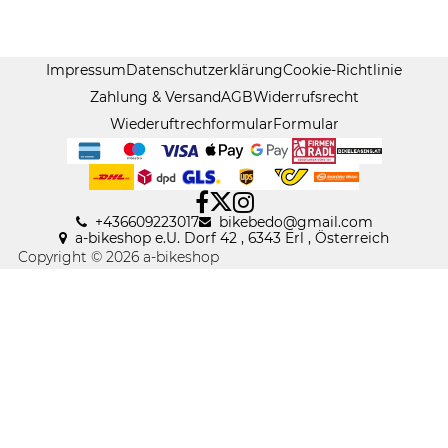
Impressum
Datenschutzerklärung
Cookie-Richtlinie
Zahlung & Versand
AGB
Widerrufsrecht
Wiederuftrechformular
Formular
+436609223017
bikebedo@gmail
.
com
a-bikeshop e.U. Dorf 42 , 6343 Erl , Österreich
Copyright © 2026 a-bikeshop