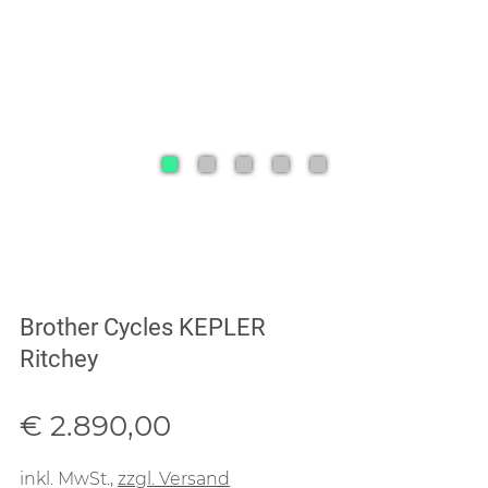
Brother Cycles KEPLER
Ritchey
Verkaufspreis: € 2.890,00
€ 2.890,00
inkl. MwSt.
,
zzgl. Versand