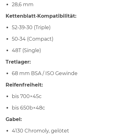
28,6 mm
Kettenblatt‑Kompatibilität:
52‑39‑30 (Triple)
50‑34 (Compact)
48T (Single)
Tretlager:
68 mm BSA / ISO Gewinde
Reifenfreiheit:
bis 700×45c
bis 650b×48c
Gabel:
4130 Chromoly, gelötet