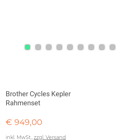
Brother Cycles Kepler
Rahmenset
Verkaufspreis: € 949,00
€ 949,00
inkl. MwSt.
,
zzgl. Versand