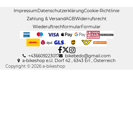
Impressum
Datenschutzerklärung
Cookie-Richtlinie
Zahlung & Versand
AGB
Widerrufsrecht
Wiederuftrechformular
Formular
+436609223017
bikebedo@gmail
.
com
a-bikeshop e.U. Dorf 42 , 6343 Erl , Österreich
Copyright © 2026 a-bikeshop