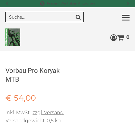
Fragen? Wir haben Antworten
Suche
0
Warenko
Vorbau Pro Koryak
MTB
Verkaufspreis: € 54,00
€ 54,00
inkl. MwSt.
,
zzgl. Versand
Versandgewicht: 0,5 kg