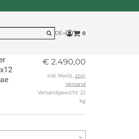
an
DE
0
Warenkorb anzeigen. Sie h
Suche
er
Verkaufspreis: € 2.490,
€ 2.490,00
1x12
inkl. MwSt.
,
zzgl.
gae
Versand
Versandgewicht: 22
kg