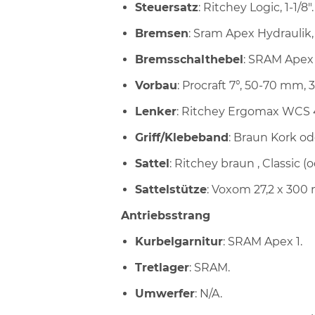
Steuersatz
: Ritchey Logic, 1-1/8".
Bremsen
: Sram Apex Hydrauli
Bremsschalthebel
: SRAM Apex 
Vorbau
: Procraft 7°, 50-70 mm,
Lenker
: Ritchey Ergomax WCS
Griff/Klebeband
: Braun Kork od
Sattel
: Ritchey braun , Classic (
Sattelstütze
: Voxom 27,2 x 300
Antriebsstrang
Kurbelgarnitur
: SRAM Apex 1.
Tretlager
: SRAM.
Umwerfer
: N/A.