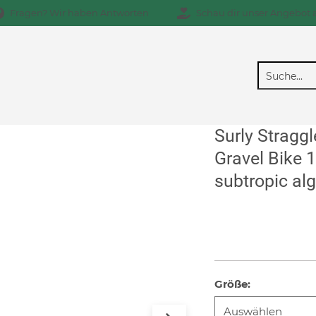
Fragen? Wir haben Antworten
Schau dir unser Angebot 
Surly Straggl
Gravel Bike 
subtropic al
Größe
: