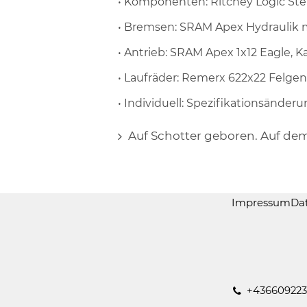
• Komponenten: Ritchey Logic Ste
• Bremsen: SRAM Apex Hydraulik 
• Antrieb: SRAM Apex 1x12 Eagle, K
• Laufräder: Remerx 622x22 Felge
• Individuell: Spezifikationsände
Auf Schotter geboren. Auf de
Impressum
Da
+436609223