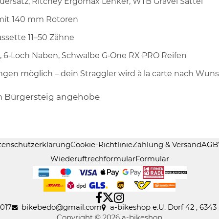
uersatz, Ritchey Ergomax Lenker, WTB Gravel Sattel
mit 140 mm Rotoren
assette 11–50 Zähne
n, 6‑Loch Naben, Schwalbe G‑One RX PRO Reifen
rungen möglich – dein Straggler wird à la carte nach Wu
m Bürgersteig angehobe
tenschutzerklärung
Cookie-Richtlinie
Zahlung & Versand
AGB
Wiederuftrechformular
Formular
017
bikebedo@gmail
.
com
a-bikeshop e.U. Dorf 42 , 6343 
Copyright © 2026 a-bikeshop