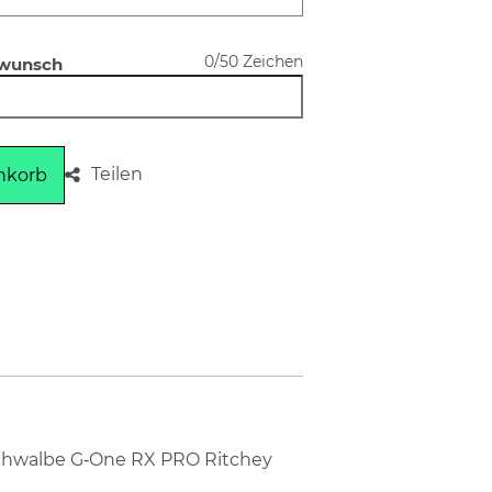
0/50 Zeichen
swunsch
Teilen
nkorb
 Schwalbe G‑One RX PRO Ritchey