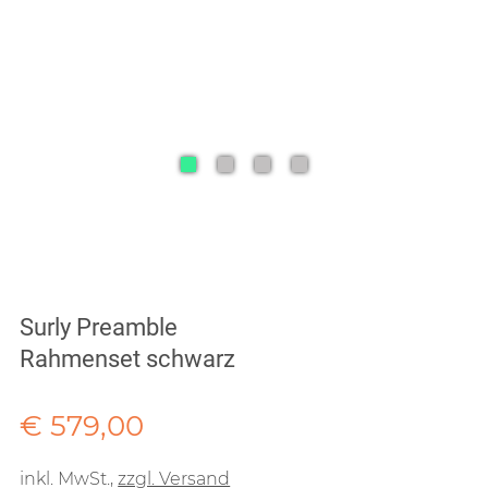
Surly Preamble
Rahmenset schwarz
Verkaufspreis: € 579,00
€ 579,00
inkl. MwSt.
,
zzgl. Versand