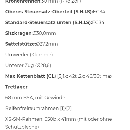
Kronenrennen
:30 mm (1-1/8 Zoll)
Oberes Steuersatz-Oberteil (S.H.I.S):
EC34
Standard-Steuersatz unten (S.H.I.S):
EC34
Sitzkragen
:Ø30,0mm
Sattelstütze:
Ø27,2mm
Umwerfer (Klemme)
Unterer Zug (Ø28,6)
Max Kettenblatt (CL
) [3]1x: 42t ,2x: 46/36t max
Tretlager
68 mm BSA, mit Gewinde
Reifenfreiraumrahmen [1]/[2]
XS-SM-Rahmen: 650b x 41mm (mit oder ohne
Schutzbleche)