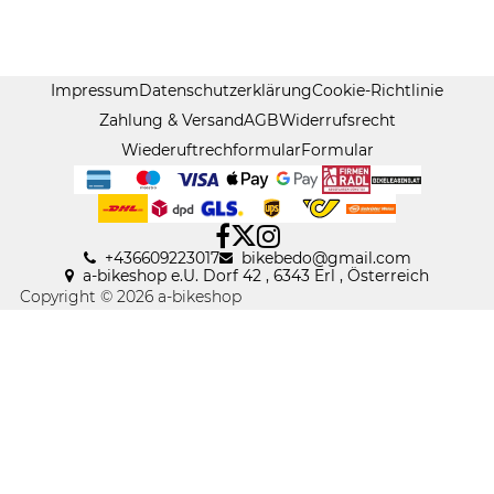
Impressum
Datenschutzerklärung
Cookie-Richtlinie
Zahlung & Versand
AGB
Widerrufsrecht
Wiederuftrechformular
Formular
+436609223017
bikebedo@gmail
.
com
a-bikeshop e.U. Dorf 42 , 6343 Erl , Österreich
Copyright © 2026 a-bikeshop