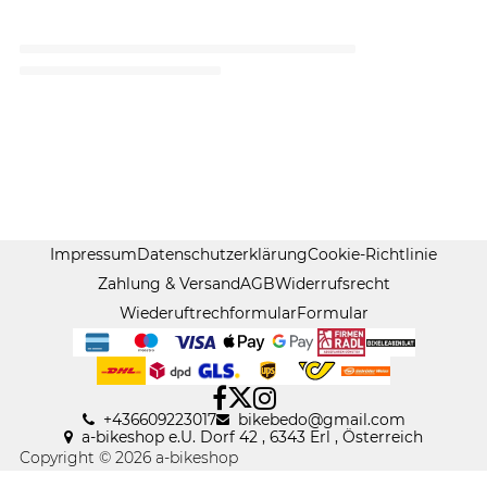
Impressum
Datenschutzerklärung
Cookie-Richtlinie
Zahlung & Versand
AGB
Widerrufsrecht
Wiederuftrechformular
Formular
+436609223017
bikebedo@gmail
.
com
a-bikeshop e.U. Dorf 42 , 6343 Erl , Österreich
Copyright © 2026 a-bikeshop