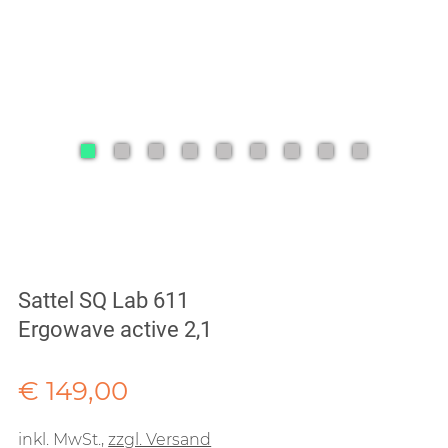
Sattel SQ Lab 611
Ergowave active 2,1
Verkaufspreis: € 149,00
€ 149,00
inkl. MwSt.
,
zzgl. Versand