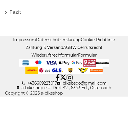
Fazit:
Impressum
Datenschutzerklärung
Cookie-Richtlinie
Zahlung & Versand
AGB
Widerrufsrecht
Wiederuftrechformular
Formular
+436609223017
bikebedo@gmail
.
com
a-bikeshop e.U. Dorf 42 , 6343 Erl , Österreich
Copyright © 2026 a-bikeshop