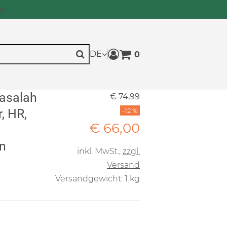
an
DE
0
Warenkorb anzeigen. Sie h
Suche
asalah
Ursprünglicher Preis: € 74,99
€ 74,99
Rabatt: -12 %
, HR,
-12 %
Verkaufspreis: € 66,
€ 66,00
n
inkl. MwSt.
,
zzgl.
Versand
Versandgewicht: 1 kg