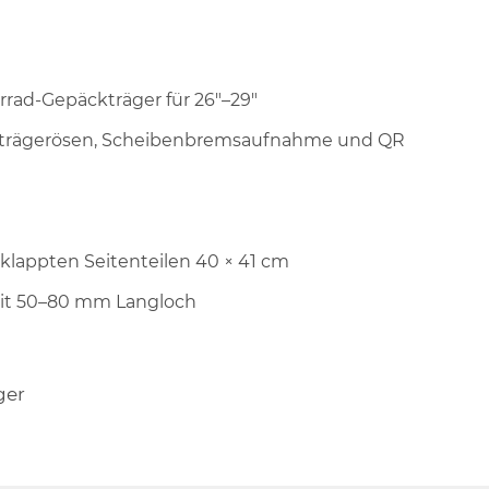
errad-Gepäckträger für 26"–29"
kträgerösen, Scheibenbremsaufnahme und QR
eklappten Seitenteilen 40 × 41 cm
 mit 50–80 mm Langloch
ger