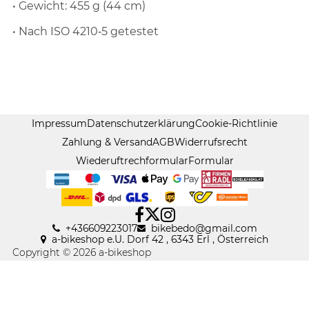
• Gewicht: 455 g (44 cm)
• Nach ISO 4210‑5 getestet
Impressum
Datenschutzerklärung
Cookie-Richtlinie
Zahlung & Versand
AGB
Widerrufsrecht
Wiederuftrechformular
Formular
+436609223017
bikebedo@gmail
.
com
a-bikeshop e.U. Dorf 42 , 6343 Erl , Österreich
Copyright © 2026 a-bikeshop