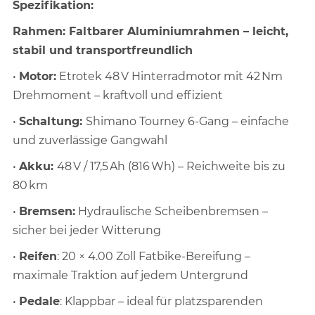
Spezifikation:
Rahmen: Faltbarer Aluminiumrahmen – leicht,
stabil und transportfreundlich
•
Motor:
Etrotek 48 V Hinterradmotor mit 42 Nm
Drehmoment – kraftvoll und effizient
•
Schaltung:
Shimano Tourney 6-Gang – einfache
und zuverlässige Gangwahl
•
Akku:
48 V / 17,5 Ah (816 Wh) – Reichweite bis zu
80 km
•
Bremsen:
Hydraulische Scheibenbremsen –
sicher bei jeder Witterung
•
Reifen
: 20 × 4.00 Zoll Fatbike-Bereifung –
maximale Traktion auf jedem Untergrund
•
Pedale
: Klappbar – ideal für platzsparenden