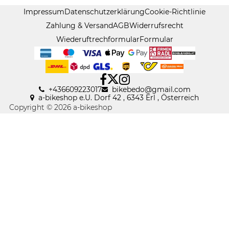
Impressum
Datenschutzerklärung
Cookie-Richtlinie
Zahlung & Versand
AGB
Widerrufsrecht
Wiederuftrechformular
Formular
+436609223017
bikebedo@gmail
.
com
a-bikeshop e.U. Dorf 42 , 6343 Erl , Österreich
Copyright © 2026 a-bikeshop