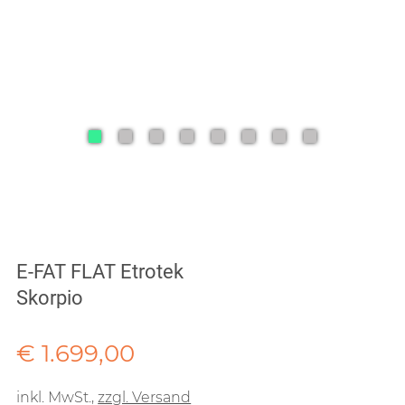
E-FAT FLAT Etrotek
Skorpio
Verkaufspreis: € 1.699,00
€ 1.699,00
inkl. MwSt.
,
zzgl. Versand