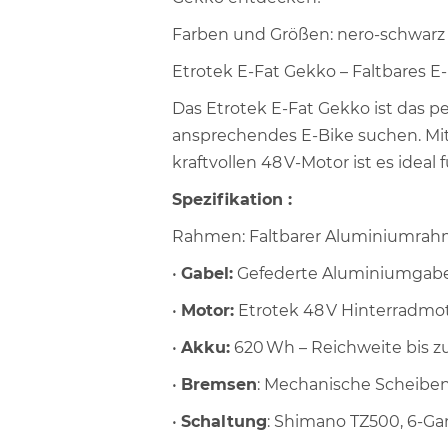
Farben und Größen: nero-schwarz ,
Etrotek E-Fat Gekko – Faltbares E
Das Etrotek E-Fat Gekko ist das per
ansprechendes E-Bike suchen. Mi
kraftvollen 48 V-Motor ist es ideal 
Spezifikation :
Rahmen: Faltbarer Aluminiumrahme
•
Gabel:
Gefederte Aluminiumgabel
•
Motor:
Etrotek 48 V Hinterradmo
•
Akku:
620 Wh – Reichweite bis z
•
Bremsen
: Mechanische Scheibe
•
Schaltung
: Shimano TZ500, 6-Ga