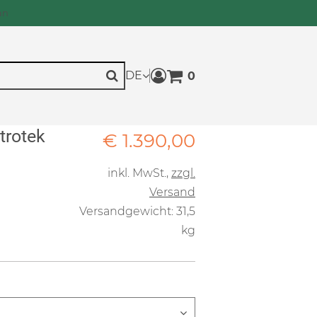
an
DE
0
Warenkorb anzeigen. Sie h
Suche
trotek
Verkaufspreis: € 1.390,
€ 1.390,00
inkl. MwSt.
,
zzgl.
Versand
Versandgewicht: 31,5
kg