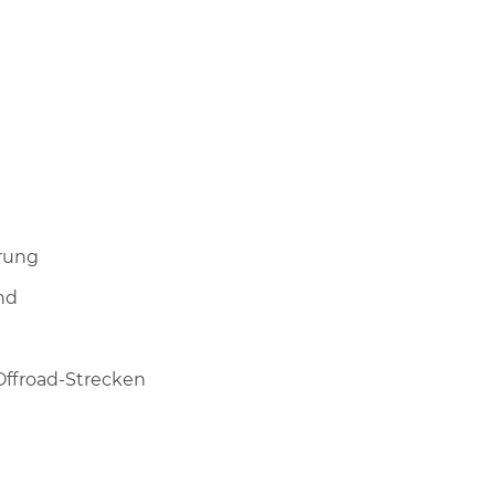
erung
nd
Offroad-Strecken