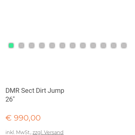
DMR Sect Dirt Jump
26"
Verkaufspreis: € 990,00
€ 990,00
inkl. MwSt.
,
zzgl. Versand