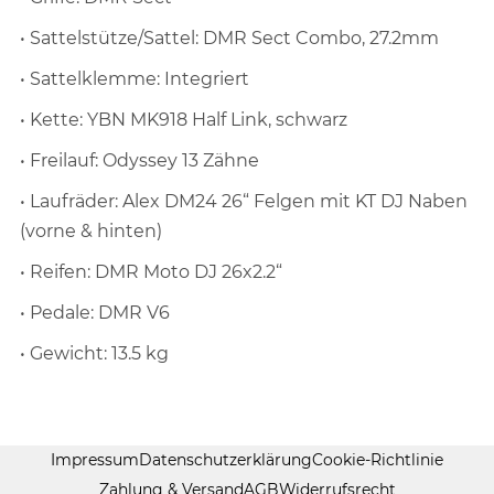
• Sattelstütze/Sattel: DMR Sect Combo, 27.2mm
• Sattelklemme: Integriert
• Kette: YBN MK918 Half Link, schwarz
• Freilauf: Odyssey 13 Zähne
• Laufräder: Alex DM24 26“ Felgen mit KT DJ Naben
(vorne & hinten)
• Reifen: DMR Moto DJ 26x2.2“
• Pedale: DMR V6
• Gewicht: 13.5 kg
Impressum
Datenschutzerklärung
Cookie-Richtlinie
Zahlung & Versand
AGB
Widerrufsrecht