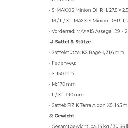
• S: MAXXIS Minion DHR II, 27.5 × 
• M / L / XL: MAXXIS Minion DHR II,
• Vorderrad: MAXXIS Assegai, 29 × 
💺 Sattel & Stütze
• Sattelstütze: KS Rage-I, 31,6 mm
• Federweg:
• S: 150 mm
• M: 170 mm
• L / XL: 190 mm
• Sattel: FIZIK Terra Aidon X5, 145 m
⚖️ Gewicht
• Gesamtgewicht: ca. 14 kg / 30,86 