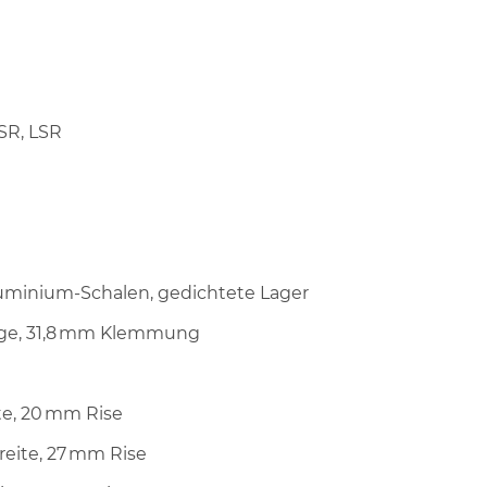
HSR, LSR
luminium-Schalen, gedichtete Lager
nge, 31,8 mm Klemmung
te, 20 mm Rise
reite, 27 mm Rise