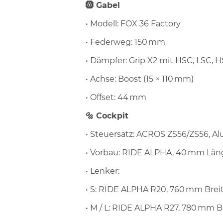
🛞 Gabel
• Modell: FOX 36 Factory
• Federweg: 150 mm
• Dämpfer: Grip X2 mit HSC, LSC, 
• Achse: Boost (15 × 110 mm)
• Offset: 44 mm
🔩 Cockpit
• Steuersatz: ACROS ZS56/ZS56, A
• Vorbau: RIDE ALPHA, 40 mm Lä
• Lenker:
• S: RIDE ALPHA R20, 760 mm Brei
• M / L: RIDE ALPHA R27, 780 mm B