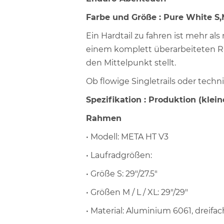
Farbe und Größe : Pure White S,
Ein Hardtail zu fahren ist mehr al
einem komplett überarbeiteten Rah
den Mittelpunkt stellt.
Ob flowige Singletrails oder techni
Spezifikation : Produktion (kle
Rahmen
• Modell: META HT V3
• Laufradgrößen:
• Größe S: 29"/27.5"
• Größen M / L / XL: 29"/29"
• Material: Aluminium 6061, dreifac