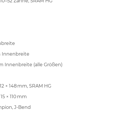
h, 10–52 Zähne, SRAM HG
nbreite
mm Innenbreite
mm Innenbreite (alle Größen)
, 12 × 148 mm, SRAM HG
 15 × 110 mm
mpion, J-Bend