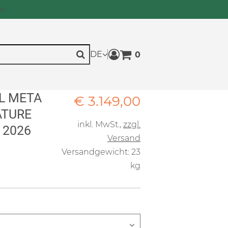
an
DE
0
Warenkorb anzeigen. Sie h
Suche
L META
Verkaufspreis: € 3.149,
€ 3.149,00
ATURE
inkl. MwSt.
,
zzgl.
 2026
Versand
Versandgewicht: 23
kg