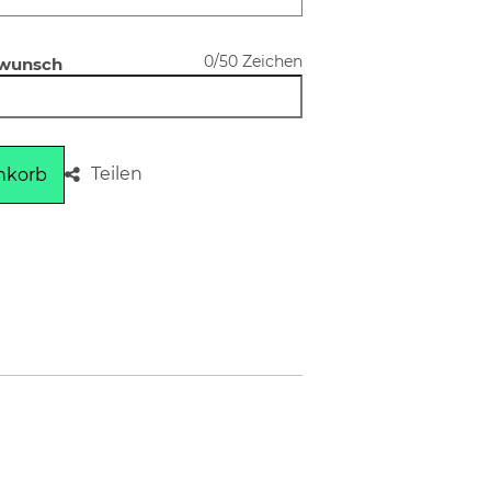
0/50 Zeichen
swunsch
Teilen
nkorb