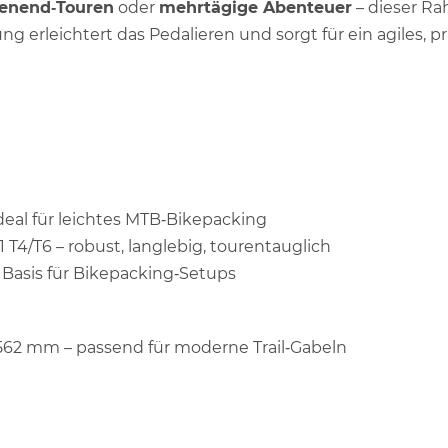
enend‑Touren
oder
mehrtägige Abenteuer
– dieser Rah
g erleichtert das Pedalieren und sorgt für ein agiles, pr
 ideal für leichtes MTB‑Bikepacking
T4/T6 – robust, langlebig, tourentauglich
e Basis für Bikepacking‑Setups
 562 mm – passend für moderne Trail‑Gabeln