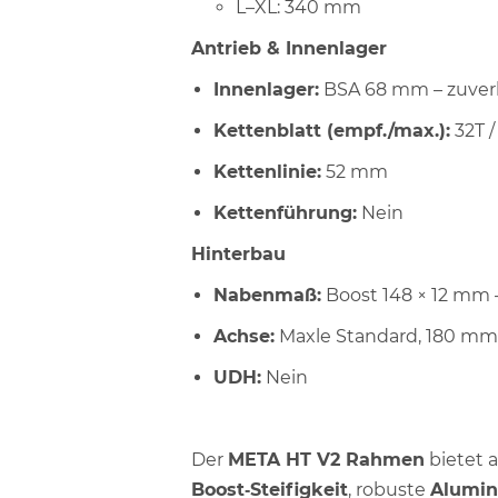
L–XL: 340 mm
Antrieb & Innenlager
Innenlager:
BSA 68 mm – zuverlä
Kettenblatt (empf./max.):
32T /
Kettenlinie:
52 mm
Kettenführung:
Nein
Hinterbau
Nabenmaß:
Boost 148 × 12 mm –
Achse:
Maxle Standard, 180 mm, 
UDH:
Nein
Der
META HT V2 Rahmen
bietet 
Boost‑Steifigkeit
, robuste
Alumin