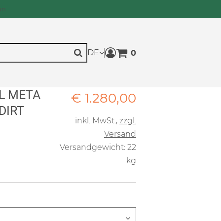
an
DE
0
Warenkorb anzeigen. Sie h
Suche
L META
Verkaufspreis: € 1.280,
€ 1.280,00
DIRT
inkl. MwSt.
,
zzgl.
Versand
Versandgewicht: 22
kg