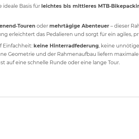
e ideale Basis für
leichtes bis mittleres MTB‑Bikepacki
enend‑Touren
oder
mehrtägige Abenteuer
– dieser Rah
g erleichtert das Pedalieren und sorgt für ein agiles, pr
f Einfachheit:
keine Hinterradfederung
, keine unnötig
ine Geometrie und der Rahmenaufbau liefern maximale
st auf eine schnelle Runde oder eine lange Tour.