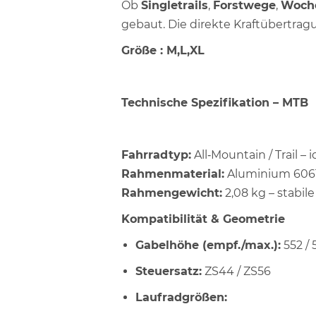
Ob
Singletrails
,
Forstwege
,
Woch
gebaut. Die direkte Kraftübertragun
Größe : M,L,XL
Technische Spezifikation – MTB
Fahrradtyp:
All‑Mountain / Trail –
Rahmenmaterial:
Aluminium 6061 
Rahmengewicht:
2,08 kg – stabil
Kompatibilität & Geometrie
Gabelhöhe (empf./max.):
552 /
Steuersatz:
ZS44 / ZS56
Laufradgrößen: