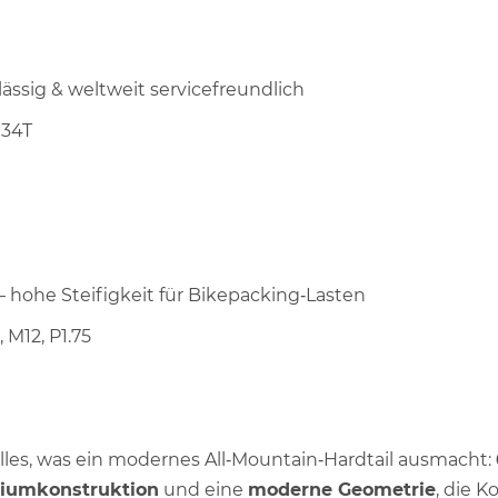
ssig & weltweit servicefreundlich
 34T
 hohe Steifigkeit für Bikepacking‑Lasten
M12, P1.75
alles, was ein modernes All‑Mountain‑Hardtail ausmacht:
iumkonstruktion
und eine
moderne Geometrie
, die K