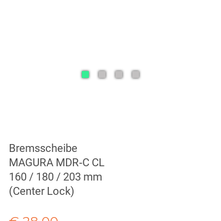
Bremsscheibe
MAGURA MDR‑C CL
160 / 180 / 203 mm
(Center Lock)
Verkaufspreis: € 28,00