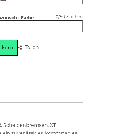
0/50 Zeichen
wunsch : Farbe
Teilen
nkorb
e 8, Scheibenbremsen, XT
 ein zuverlässiges, komfortables