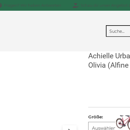
Fragen? Wir haben Antworten
Schau dir unser Angebot 
Achielle Urb
Olivia (Alfine
Größe
: