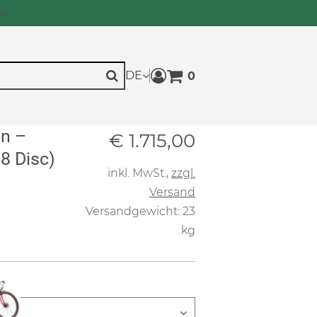
an
DE
0
Warenkorb anzeigen. Sie h
Suche
an –
Verkaufspreis: € 1.715,
€ 1.715,00
 8 Disc)
inkl. MwSt.
,
zzgl.
Versand
Versandgewicht: 23
kg