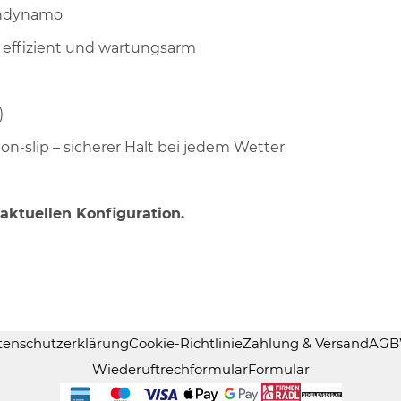
endynamo
l, effizient und wartungsarm
)
non-slip – sicherer Halt bei jedem Wetter
 aktuellen Konfiguration.
tenschutzerklärung
Cookie-Richtlinie
Zahlung & Versand
AGB
Wiederuftrechformular
Formular