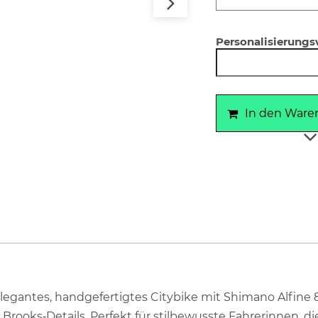
Personalisierungs
In den Ware
n elegantes, handgefertigtes Citybike mit Shimano Alfin
ks‑Details. Perfekt für stilbewusste Fahrerinnen, die