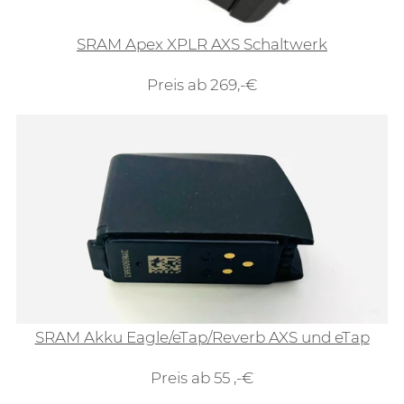
SRAM Apex XPLR AXS Schaltwerk
Preis ab 269,-€
SRAM Akku Eagle/eTap/Reverb AXS und eTap
Preis ab 55 ,-€